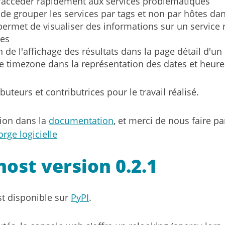
'accéder rapidement aux services problématiques
é de grouper les services par tags et non par hôtes da
permet de visualiser des informations sur un service r
tes
n de l'affichage des résultats dans la page détail d'un
 de timezone dans la représentation des dates et heure
buteurs et contributrices pour le travail réalisé.
tion dans la
documentation
, et merci de nous faire p
orge logicielle
ost version 0.2.1
st disponible sur
PyPI
.