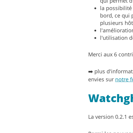
qui permet d
la possibilit
bord, ce qui 
plusieurs hô
l'amélioratio
l'utilisation
Merci aux 6 contri
➡️ plus d'informa
envies sur
notre f
Watchgh
La version 0.2.1 e