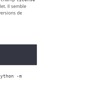
et. Il semble
versions de
python
-m