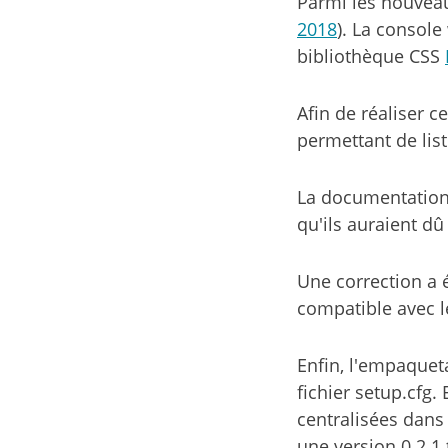
Parmi les nouveau
2018
). La console
bibliothèque CSS
Afin de réaliser 
permettant de lis
La documentation 
qu'ils auraient dû
Une correction a 
compatible avec l
Enfin, l'empaqueta
fichier setup.cfg.
centralisées dans
une version 0.2.1 