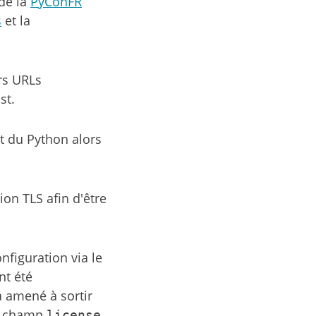
 de la
PyConFR
s
et la
rs URLs
st.
t du Python alors
on TLS afin d'être
nfiguration via le
nt été
a amené à sortir
le champ
license