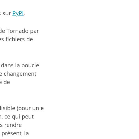
s sur
PyPI
.
 de Tornado par
s fichiers de
 dans la boucle
 Ce changement
e de
isible (pour un·e
, ce qui peut
us rendre
 présent, la