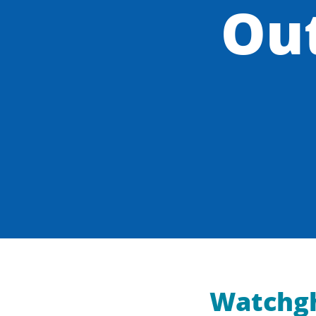
Out
Watchgh