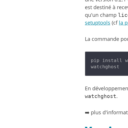
est destiné à rec
qu'un champ
lic
setuptools
(cf
la 
La commande pour
pip install w
En développement
.
watchghost
➡️ plus d'informa