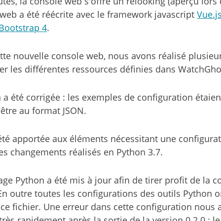
tés, la console web s'offre un relooking (aperçu lors
 web a été réécrite avec le framework javascript
Vue.j
Bootstrap 4
.
cette nouvelle console web, nous avons réalisé plusieu
ter les différentes ressources définies dans WatchGho
a été corrigée : les exemples de configuration étaien
 être au format JSON.
été apportée aux éléments nécessitant une configurati
es changements réalisés en Python 3.7.
ge Python a été mis à jour afin de tirer profit de la co
 En outre toutes les configurations des outils Python o
 ce fichier. Une erreur dans cette configuration nous 
très rapidement après la sortie de la version 0.2.0 : 